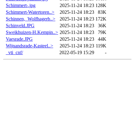
Schimmert-.jpg
2025-11-24 18:23
128K
Schimmert-Watertoren..>
2025-11-24 18:23
83K
Schinnen,_Wolfhagerb..>
2025-11-24 18:23
172K
Schinveld.JPG
2025-11-24 18:23
36K
Sweikhuizen-H.Kempin..>
2025-11-24 18:23
79K
Vaesrade.JPG
2025-11-24 18:23
44K
Wijnandsrade-Kasteel..>
2025-11-24 18:23
119K
_vti_cnf/
2022-05-19 15:29
-