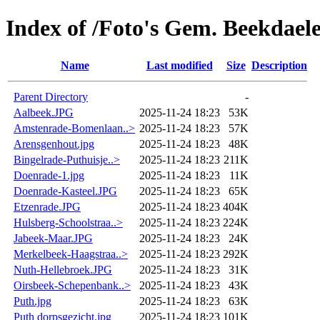
Index of /Foto's Gem. Beekdael
Name
Last modified
Size
Description
Parent Directory
-
Aalbeek.JPG
2025-11-24 18:23
53K
Amstenrade-Bomenlaan..>
2025-11-24 18:23
57K
Arensgenhout.jpg
2025-11-24 18:23
48K
Bingelrade-Puthuisje..>
2025-11-24 18:23
211K
Doenrade-1.jpg
2025-11-24 18:23
11K
Doenrade-Kasteel.JPG
2025-11-24 18:23
65K
Etzenrade.JPG
2025-11-24 18:23
404K
Hulsberg-Schoolstraa..>
2025-11-24 18:23
224K
Jabeek-Maar.JPG
2025-11-24 18:23
24K
Merkelbeek-Haagstraa..>
2025-11-24 18:23
292K
Nuth-Hellebroek.JPG
2025-11-24 18:23
31K
Oirsbeek-Schepenbank..>
2025-11-24 18:23
43K
Puth.jpg
2025-11-24 18:23
63K
Puth dorpsgezicht.jpg
2025-11-24 18:23
101K