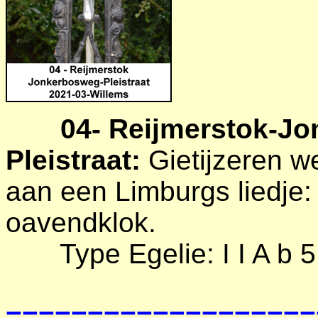
04-
Reijmerstok-Jo
Pleistraat:
Gietijzeren w
aan een Limburgs liedje:
oavendklok.
Type Egelie: I I A b 5
===================