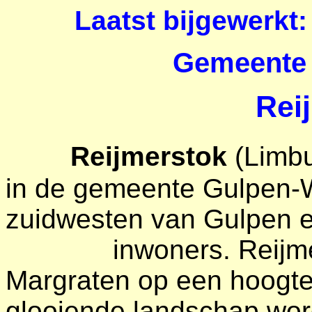
Laatst bijgewerkt: 
Gemeente 
Rei
R
Reijmerstok
(Limbu
in de gemeente Gulpen-Wi
zuidwesten van Gulpen e
inwoners. Reijmerstok
Margraten op een hoogte
glooiende landschap word