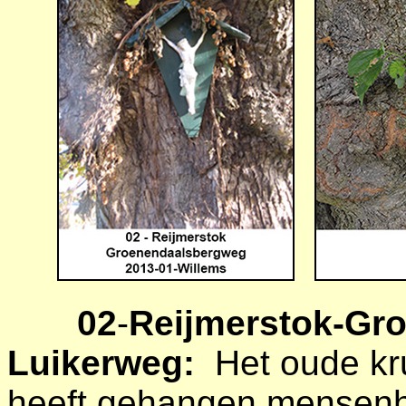
02
-
Reijmerstok-Gr
Luikerweg:
Het oude kr
heeft gehangen mensenh