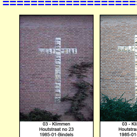
===================